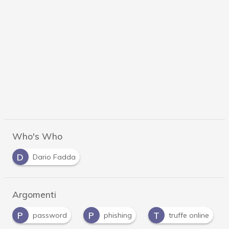
Who's Who
D
Dario Fadda
Argomenti
P
P
T
password
phishing
truffe online