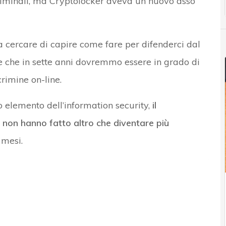
criminali, ma Cryptolocker aveva un nuovo asso
a cercare di capire come fare per difenderci dal
che in sette anni dovremmo essere in grado di
crimine on-line.
o elemento dell’information security,
il
 non hanno fatto altro che diventare più
 mesi.
o