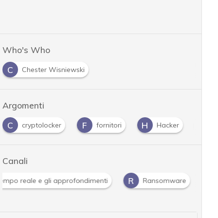
Who's Who
C
Chester Wisniewski
Argomenti
C
F
H
M
cryptolocker
fornitori
Hacker
Canali
R
 tempo reale e gli approfondimenti
Ransomware