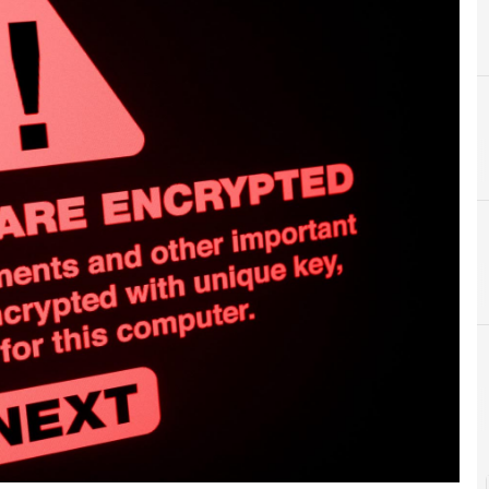
B
Bitcoin
Attacchi hacker e Malware: le ultime news in