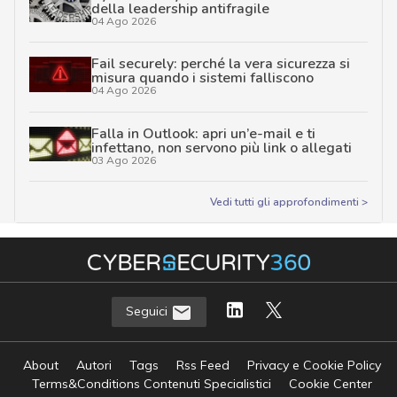
della leadership antifragile
04 Ago 2026
Fail securely: perché la vera sicurezza si
misura quando i sistemi falliscono
04 Ago 2026
Falla in Outlook: apri un’e-mail e ti
infettano, non servono più link o allegati
03 Ago 2026
Vedi tutti gli approfondimenti >
Seguici
About
Autori
Tags
Rss Feed
Privacy e Cookie Policy
Terms&Conditions Contenuti Specialistici
Cookie Center