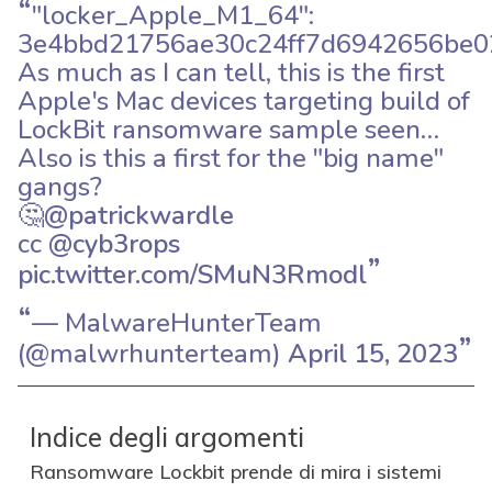
"locker_Apple_M1_64":
3e4bbd21756ae30c24ff7d6942656be0
As much as I can tell, this is the first
Apple's Mac devices targeting build of
LockBit ransomware sample seen…
Also is this a first for the "big name"
gangs?
🤔
@patrickwardle
cc
@cyb3rops
pic.twitter.com/SMuN3Rmodl
— MalwareHunterTeam
(@malwrhunterteam)
April 15, 2023
Indice degli argomenti
Ransomware Lockbit prende di mira i sistemi