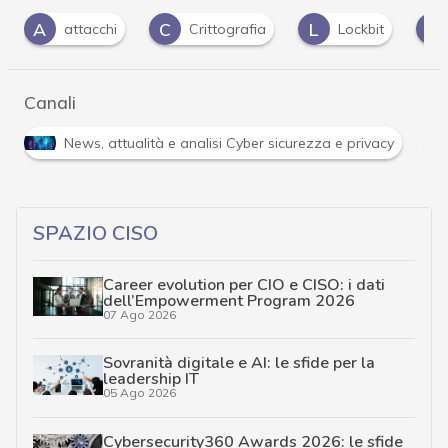
C
L
M
R
Crittografia
Lockbit
malware
Canali
R
ità e analisi Cyber sicurezza e privacy
Ransomware
SPAZIO CISO
Career evolution per CIO e CISO: i dati
dell’Empowerment Program 2026
07 Ago 2026
Sovranità digitale e AI: le sfide per la
leadership IT
05 Ago 2026
Cybersecurity360 Awards 2026: le sfide