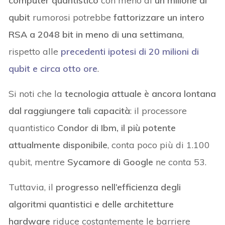
computer quantistico
con meno di
un milione di
qubit
rumorosi potrebbe
fattorizzare un intero
RSA a 2048 bit in meno di una settimana
,
rispetto alle
precedenti ipotesi di 20 milioni di
qubit e circa otto ore
.
Si noti che la
tecnologia attuale è ancora lontana
dal raggiungere tali capacità
: il processore
quantistico
Condor di Ibm, il più potente
attualmente disponibile
, conta poco più di 1.100
qubit, mentre
Sycamore di Google
ne conta 53.
Tuttavia, il
progresso nell’efficienza degli
algoritmi quantistici e delle architetture
hardware
riduce costantemente le barriere