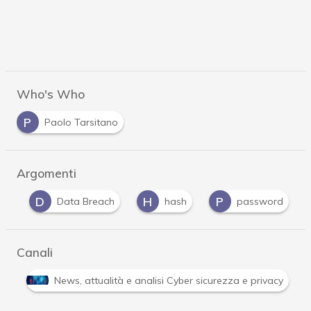
Who's Who
P
Paolo Tarsitano
Argomenti
D
H
P
eb
Data Breach
hash
password
Canali
Attacchi hacker e Malware: le ultime news in tempo reale 