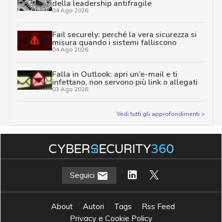
della leadership antifragile
04 Ago 2026
Fail securely: perché la vera sicurezza si
misura quando i sistemi falliscono
04 Ago 2026
Falla in Outlook: apri un’e-mail e ti
infettano, non servono più link o allegati
03 Ago 2026
Vedi tutti gli approfondimenti >
Seguici
About
Autori
Tags
Rss Feed
Privacy e Cookie Policy