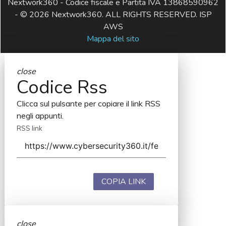
Nextwork360 - Codice fiscale e Partita IVA 13868590962
- © 2026 Nextwork360. ALL RIGHTS RESERVED. ISP
AWS
Mappa del sito
close
Codice Rss
Clicca sul pulsante per copiare il link RSS
negli appunti.
RSS link
COPIA LINK
close