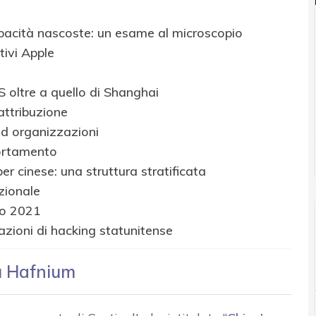
apacità nascoste: un esame al microscopio
tivi Apple
SS oltre a quello di Shanghai
attribuzione
 ad organizzazioni
portamento
er cinese: una struttura stratificata
zionale
io 2021
zioni di hacking statunitense
su Hafnium