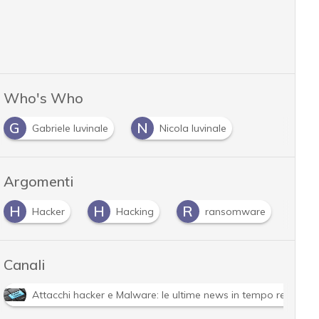
Who's Who
G
N
Gabriele Iuvinale
Nicola Iuvinale
Argomenti
H
H
R
U
Hacker
Hacking
ransomware
Canali
Attacchi hacker e Malware: le ultime news in tempo reale e g