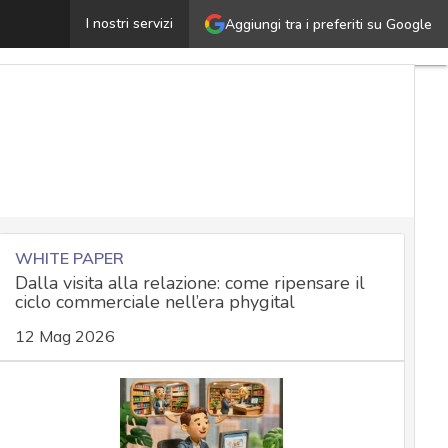
afnium e la strategia cyber cinese: ecco la capacità del
I nostri servizi
Aggiungi tra i preferiti su Google
WHITE PAPER
Dalla visita alla relazione: come ripensare il
ciclo commerciale nell’era phygital
12 Mag 2026