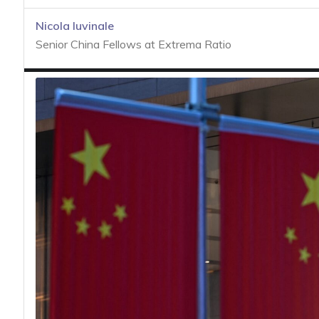
acy
Nicola Iuvinale
Senior China Fellows at Extrema Ratio