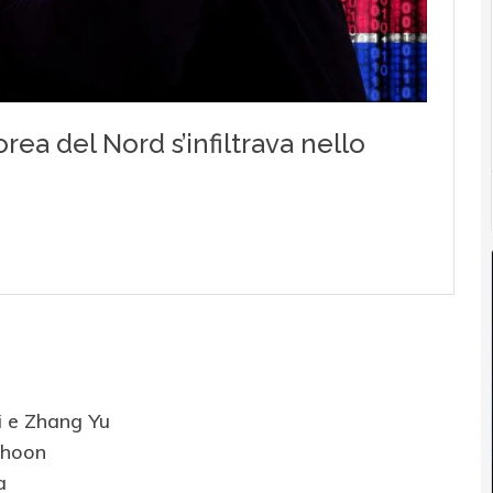
i e Zhang Yu
phoon
ca