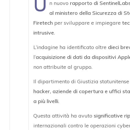
U
n nuovo
rapporto di SentinelLab
al ministero della Sicurezza di S
Firetech
per sviluppare e impiegare
tec
intrusive
.
L’indagine ha identificato oltre
dieci brev
l’
acquisizione di dati da dispositivi App
non attribuite al gruppo.
Il dipartimento di Giustizia statunitense
hacker, aziende di copertura e uffici sta
a più livelli
.
Questa attività ha avuto
significative ri
internazionali contro le operazioni cybe