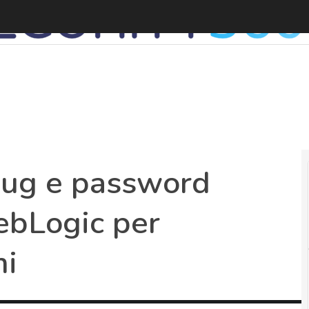
bug e password
ebLogic per
mi