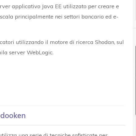
ver applicativo Java EE utilizzato per creare e
 scala principalmente nei settori bancario ed e-
rcatori utilizzando il motore di ricerca Shodan, sul
mila server WebLogic.
adooken
tilizza una serie di tecniche sofisticate per