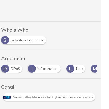
Who's Who
S
Salvatore Lombardo
Argomenti
D
I
L
M
DDoS
infrastrutture
linux
malw
Canali
News, attualità e analisi Cyber sicurezza e privacy