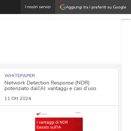
Hadooken sfrutta bug e password deboli in Oracle WebLog
I nostri servizi
Aggiungi tra i preferiti su Google
WHITEPAPER
Network Detection Response (NDR)
potenziato dall’AI: vantaggi e casi d’uso
11 Ott 2024