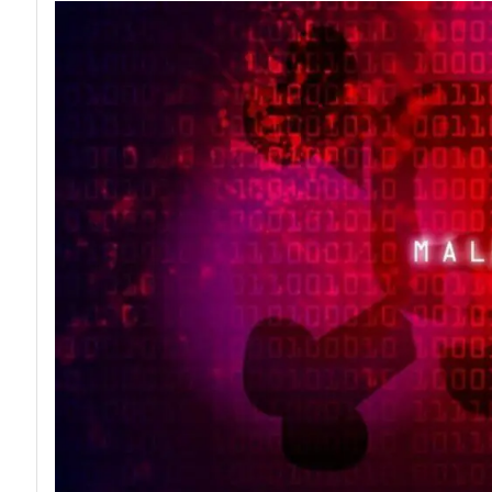
acy
Attacchi hacke