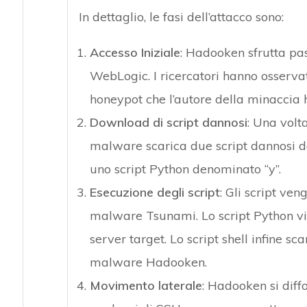
In dettaglio, le fasi dell’attacco sono:
Accesso Iniziale
: Hadooken sfrutta pas
WebLogic. I ricercatori hanno osservat
honeypot che l’autore della minaccia h
Download di script dannosi
: Una volta
malware scarica due script dannosi da
uno script Python denominato “y”.
Esecuzione degli script
: Gli script ven
malware Tsunami. Lo script Python vien
server target. Lo script shell infine sca
malware Hadooken.
Movimento laterale
: Hadooken si diff