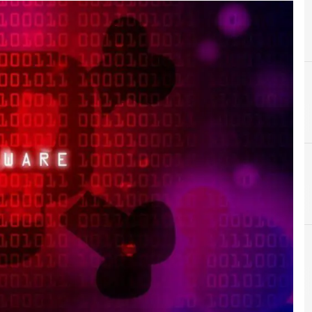
A
Applicazioni
r e Malware: le ultime news in tempo reale e gli approfondimenti