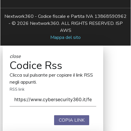
Nextwork360 - Codice fiscale e Partita IVA 13868590962
- © 2026 Nextwork360. ALL RIGHTS RESERVED. ISP
AWS
Mappa del sito
close
Codice Rss
Clicca sul pulsante per copiare il link RSS
negli appunti.
RSS link
COPIA LINK