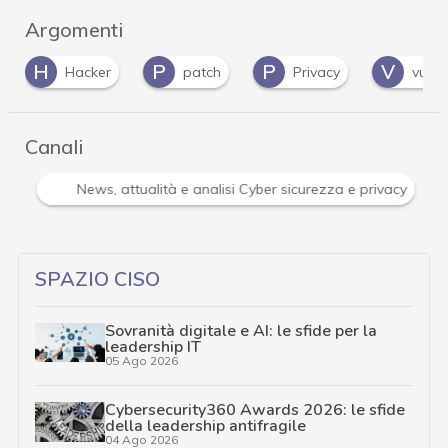
Argomenti
P
P
V
Z
patch
Privacy
vulnerabilità
Canali
Attacchi hacker e Malware: le ultime news in tempo reale 
SPAZIO CISO
Sovranità digitale e AI: le sfide per la
leadership IT
05 Ago 2026
Cybersecurity360 Awards 2026: le sfide
della leadership antifragile
04 Ago 2026