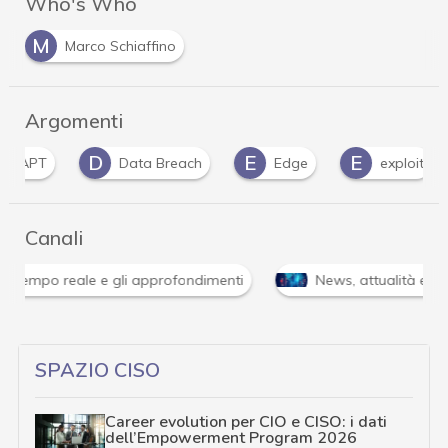
Who's Who
M
Marco Schiaffino
Argomenti
D
E
E
H
Data Breach
Edge
exploit
Canali
Attacchi hacker e Malware: le ultime news in tempo reale 
SPAZIO CISO
Career evolution per CIO e CISO: i dati
dell’Empowerment Program 2026