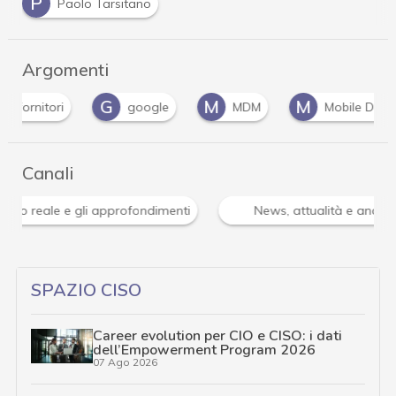
P
Paolo Tarsitano
Argomenti
G
M
M
google
MDM
Mobile Device Managem
Canali
Attacchi hacker e Malware: le ultime news in tempo reale 
SPAZIO CISO
Career evolution per CIO e CISO: i dati
dell’Empowerment Program 2026
07 Ago 2026