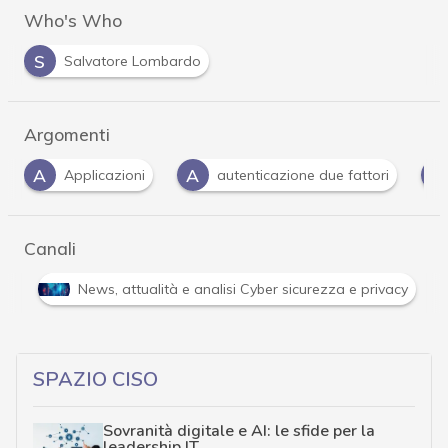
Who's Who
S
Salvatore Lombardo
Argomenti
A
E
H
autenticazione due fattori
eset
Hacke
Canali
Attacchi hacker e Malware: le ultime news in tempo reale 
SPAZIO CISO
Sovranità digitale e AI: le sfide per la
leadership IT