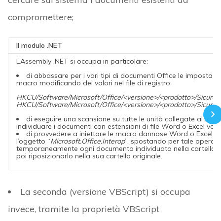
compromettere;
Il modulo .NET
L’Assembly .NET si occupa in particolare:
di abbassare per i vari tipi di documenti Office le impostazi
macro modificando dei valori nel file di registro:
HKCU/Software/Microsoft/Office/<versione>/<prodotto>/Sicur
HKCU/Software/Microsoft/Office/<versione>/<prodotto>/Sicur
di eseguire una scansione su tutte le unità collegate al sist
individuare i documenti con estensioni di file Word o Excel vali
di provvedere a iniettare le macro dannose Word o Excel ut
l’oggetto “
Microsoft.Office.Interop
”, spostando per tale operaz
temporaneamente ogni documento individuato nella cartella “
poi riposizionarlo nella sua cartella originale.
La seconda (versione VBScript) si occupa
invece, tramite la proprietà VBScript