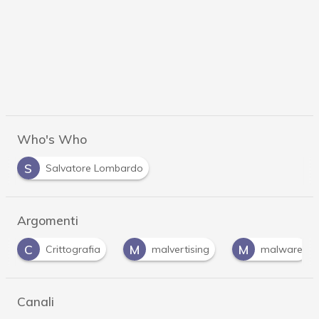
Who's Who
S
Salvatore Lombardo
Argomenti
M
M
P
malvertising
malware
password
Canali