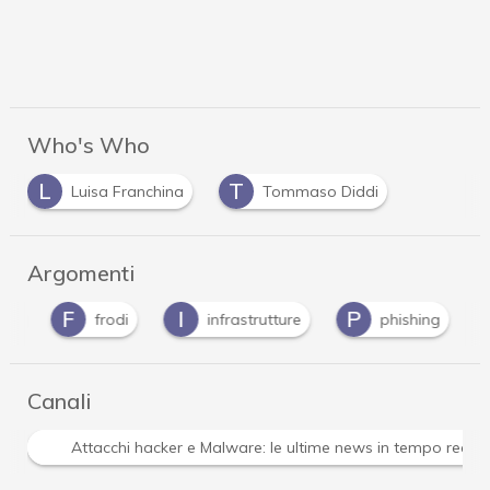
Who's Who
L
T
Luisa Franchina
Tommaso Diddi
Argomenti
F
I
P
S
frodi
infrastrutture
phishing
Canali
Attacchi hacker e Malware: le ultime news in tempo reale 