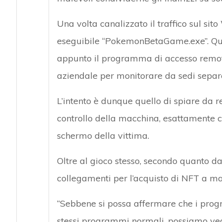
Una volta canalizzato il traffico sul si
eseguibile “PokemonBetaGame.exe”. Ques
appunto il programma di accesso remo
aziendale per monitorare da sedi separa
L’intento è dunque quello di spiare da r
controllo della macchina, esattamente c
schermo della vittima.
Oltre al gioco stesso, secondo quanto dai
collegamenti per l’acquisto di NFT a m
“Sebbene si possa affermare che i progr
stessi programmi normali, possiamo vede