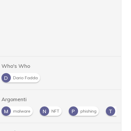
Who's Who
D
Dario Fadda
Argomenti
M
N
P
T
malware
NFT
phishing
trojan