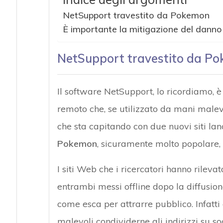
NetSupport travestito da Pokemon
Attacchi hacke
È importante la mitigazione del danno
NetSupport travestito da P
Il software NetSupport, lo ricordiamo,
remoto che, se utilizzato da mani male
che sta capitando con due nuovi siti lan
Pokemon
, sicuramente molto popolare, 
I siti Web che i ricercatori hanno rilev
entrambi messi offline dopo la diffusione
come esca per attrarre pubblico. Infatti
malevoli condividerne gli indirizzi su s