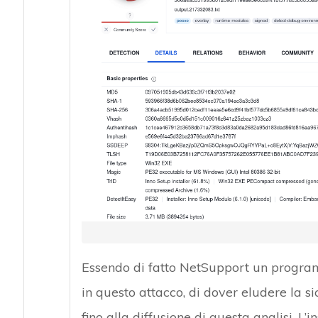
Essendo di fatto NetSupport un programm
in questo attacco, di dover eludere la s
fino alla diffusione di questa analisi. L