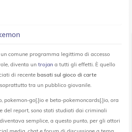
r e Malware: le ultime news in tempo reale e gli approfondimenti
okemon
 è un comune programma legittimo di accesso
vole, diventa un
trojan
a tutti gli effetti. È quello
ciati di recente
basati sul gioco di carte
soprattutto tra un pubblico giovanile.
ato, pokemon-go[.]io e beta-pokemoncards[.]io, ora
 del report, sono stati studiati dai criminali
 diventava semplice, a questo punto, per gli attori
ocial media, chat e forum di discussione a tema.