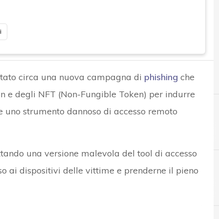
i
lertato circa una nuova campagna di
phishing
che
on e degli NFT (Non-Fungible Token) per indurre
te uno strumento dannoso di accesso remoto
ruttando una versione malevola del tool di accesso
 ai dispositivi delle vittime e prenderne il pieno
A
Applicazioni