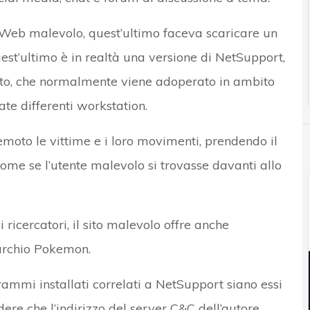
to Web malevolo, quest’ultimo faceva scaricare un
t’ultimo è in realtà una versione di NetSupport,
to, che normalmente viene adoperato in ambito
te differenti workstation.
emoto le vittime e i loro movimenti, prendendo il
ome se l’utente malevolo si trovasse davanti allo
 ricercatori, il sito malevolo offre anche
archio Pokemon.
ammi installati correlati a NetSupport siano essi
re che l’indirizzo del server C&C dell’autore