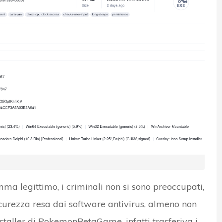
a legittimo, i criminali non si sono preoccupati,
icurezza resa dai software antivirus, almeno non
’installer di PokemonBetaGame, infatti trasferiva i