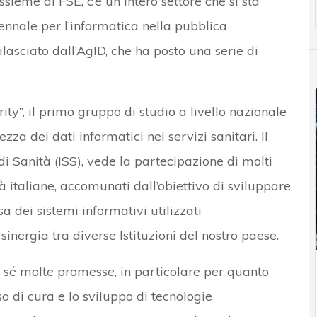
sieme al FSE, c’è un intero settore che si sta
iennale per l’informatica nella pubblica
asciato dall’AgID, che ha posto una serie di
ity”, il primo gruppo di studio a livello nazionale
zza dei dati informatici nei servizi sanitari. Il
di Sanità (ISS), vede la partecipazione di molti
à italiane, accomunati dall’obiettivo di sviluppare
 dei sistemi informativi utilizzati
inergia tra diverse Istituzioni del nostro paese.
n sé molte promesse, in particolare per quanto
o di cura e lo sviluppo di tecnologie