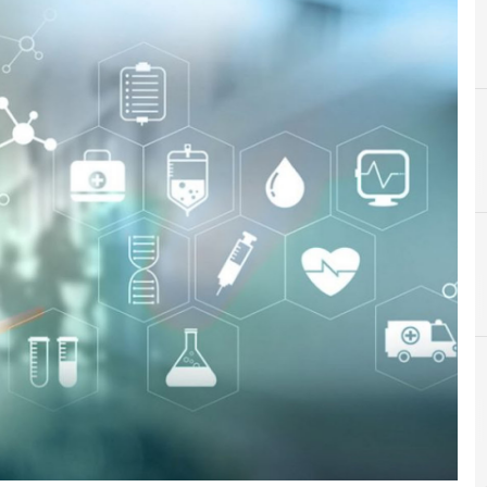
C
C
Cloud