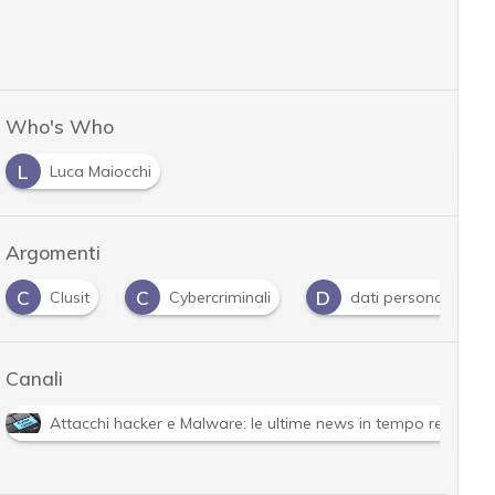
Who's Who
L
Luca Maiocchi
Argomenti
C
D
F
Clusit
Cybercriminali
dati personali
for
Canali
Attacchi hacker e Malware: le ultime news in tempo reale e g