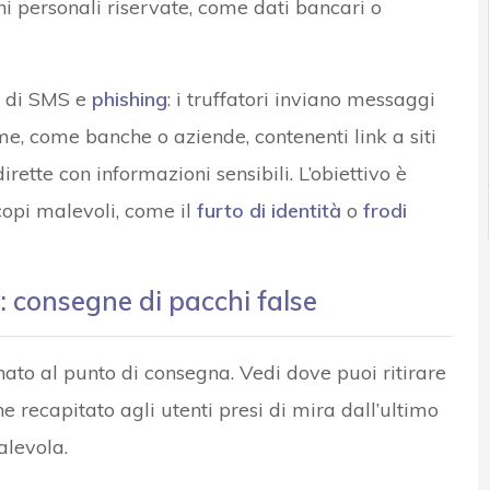
ni personali riservate, come dati bancari o
e di SMS e
phishing
: i truffatori inviano messaggi
e, come banche o aziende, contenenti link a siti
rette con informazioni sensibili. L’obiettivo è
copi malevoli, come il
furto di identità
o
frodi
e: consegne di pacchi false
nato al punto di consegna. Vedi dove puoi ritirare
ene recapitato agli utenti presi di mira dall’ultimo
levola.