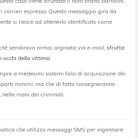
sto caso viene sfruttato il noto brand Bartolini,
ri corrieri espresso. Questo messaggio gira da
nte si riesce ad ottenerlo identificato come
enché sembrava ormai arginata via e-mail,
sfrutta
 occhi della vittima
.
empre a medesimi sistemi falsi di acquisizione dei
mporti minimi, ma che di fatto consegneranno
, nelle mani dei criminali.
matica che utilizza messaggi SMS per ingannare