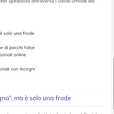
lle spedizioni attraverso i canali ufficiali del
è solo una frode
e di pacchi false
rsonali online
onali con Incogni
gna”, ma è solo una frode