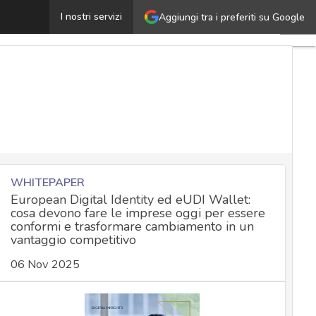
alsi pacchi in arrivo, la truffa via e-mail e via SMS
I nostri servizi
Aggiungi tra i preferiti su Google
Ultimi
articoli
Cybers
Nazion
Malwa
e
attacch
Norme
adegua
WHITEPAPER
European Digital Identity ed eUDI Wallet:
cosa devono fare le imprese oggi per essere
Soluzio
conformi e trasformare cambiamento in un
vantaggio competitivo
azienda
Cultura
06 Nov 2025
cyber
News,
attuali