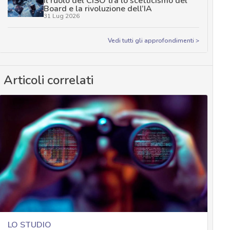
Il ruolo del CISO tra lo scetticismo del
Board e la rivoluzione dell’IA
31 Lug 2026
Vedi tutti gli approfondimenti >
Articoli correlati
LO STUDIO