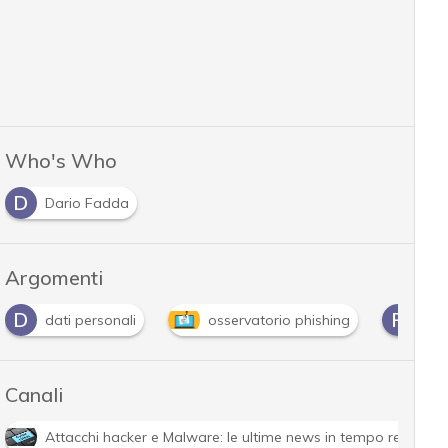
Who's Who
D
Dario Fadda
Argomenti
D
P
dati personali
osservatorio phishing
phi
Canali
Attacchi hacker e Malware: le ultime news in tempo reale e g