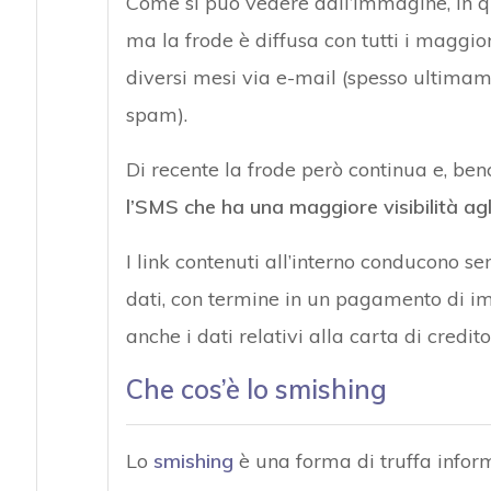
Come si può vedere dall’immagine, in que
ma la frode è diffusa con tutti i maggio
diversi mesi via e-mail (spesso ultimame
spam).
Di recente la frode però continua e, b
l’SMS che ha una maggiore visibilità agli
I link contenuti all’interno conducono s
dati, con termine in un pagamento di i
anche i dati relativi alla carta di credito
Che cos’è lo smishing
Lo
smishing
è una forma di truffa infor