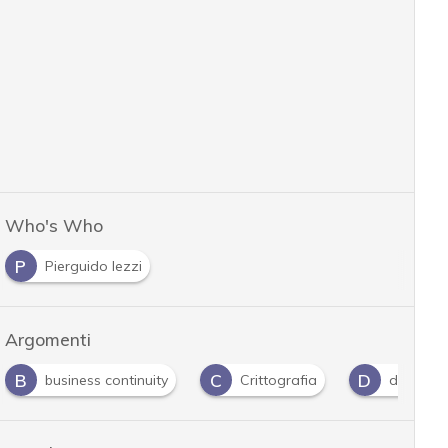
Who's Who
P
Pierguido Iezzi
Argomenti
B
C
D
business continuity
Crittografia
dark we