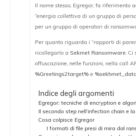
Il nome stesso, Egregor, fa riferimento a
Attacchi hacker
“energia collettiva di un gruppo di pers
per un gruppo di operatori di ransomwa
Per quanto riguarda i “rapporti di parent
ricollegarlo a
Sekmet Ransomware
. Ci
offuscazione, nelle funzioni, nella call 
%Greetings2target%
e
%sekhmet_dat
Indice degli argomenti
Egregor: tecniche di encryption e algor
Il secondo step nell’infection chain e
Cosa colpisce Egregor
I formati di file presi di mira dal 