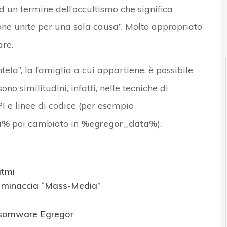
d un termine dell’occultismo che significa
 e Malware: le ultime news in tempo reale e gli approfondimenti
one unite per una sola causa”. Molto appropriato
re.
ela”, la famiglia a cui appartiene, è possibile
 sono similitudini, infatti, nelle tecniche di
API e linee di codice (per esempio
a%
poi cambiato in
%egregor_data%
).
itmi
 la minaccia “Mass-Media”
ransomware Egregor