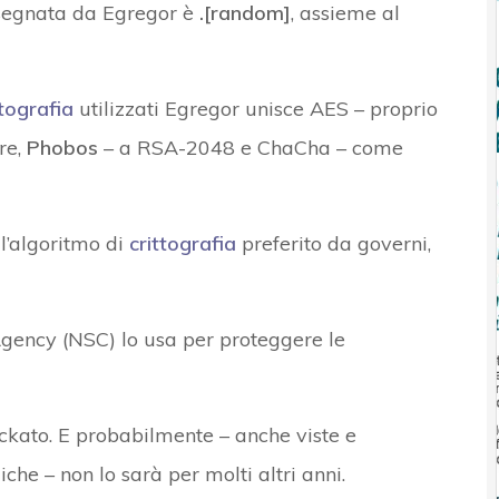
ssegnata da Egregor è
.[random]
, assieme al
ttografia
utilizzati Egregor unisce AES – proprio
re,
Phobos
– a RSA-2048 e ChaCha – come
l’algoritmo di
crittografia
preferito da governi,
Agency (NSC) lo usa per proteggere le
ackato. E probabilmente – anche viste e
che – non lo sarà per molti altri anni.