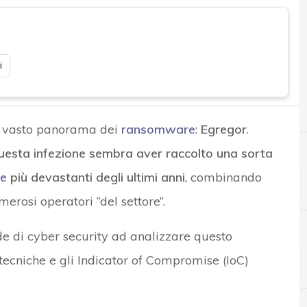
i
à vasto panorama dei
ransomware
:
Egregor
.
uesta infezione sembra aver raccolto una sorta
e
più devastanti degli ultimi anni
, combinando
merosi operatori “del settore”.
e di cyber security ad analizzare questo
 tecniche e gli Indicator of Compromise (IoC)
B
Backup