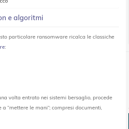
acco
on e algoritmi
esto particolare ransomware ricalca le classiche
re
:
na volta entrato nei sistemi bersaglio, procede
esce a “mettere le mani”; compresi documenti,