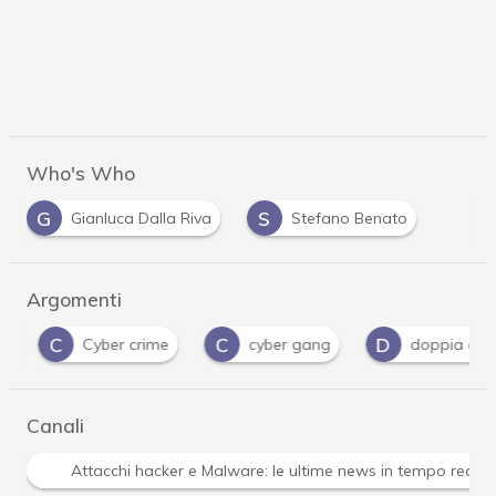
Who's Who
G
S
Gianluca Dalla Riva
Stefano Benato
Argomenti
C
C
D
Cyber crime
cyber gang
doppia auten
Canali
Attacchi hacker e Malware: le ultime news in tempo reale 