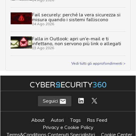
Fail securely: perché la vera sicurezza si
misura quando i sistemi falliscono
04 Ago 2026
Falla in Outlook: apri un’e-mail e ti
infettano, non servono più link o allegati
03 Ago 2026
Vedi tutti gli approfondimenti >
Seguici
About
Autori
Tags
Rss Feed
Privacy e Cookie Policy
Terms&Conditions Contenuti Specialistici
Cookie Center