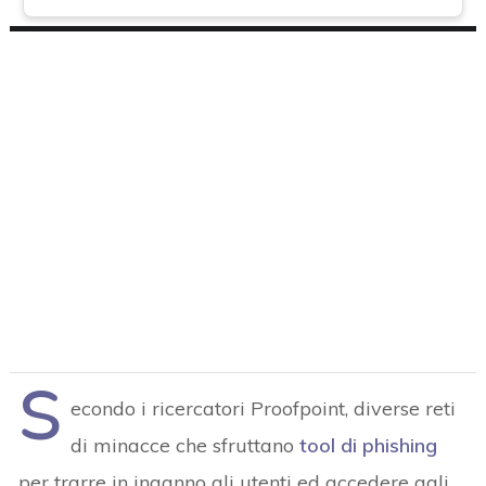
S
econdo i ricercatori Proofpoint, diverse reti
di minacce che sfruttano
tool di phishing
per trarre in inganno gli utenti ed accedere agli