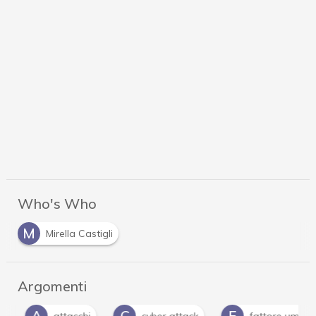
Who's Who
M
Mirella Castigli
Argomenti
A
C
F
attacchi
cyber attack
fattore umano