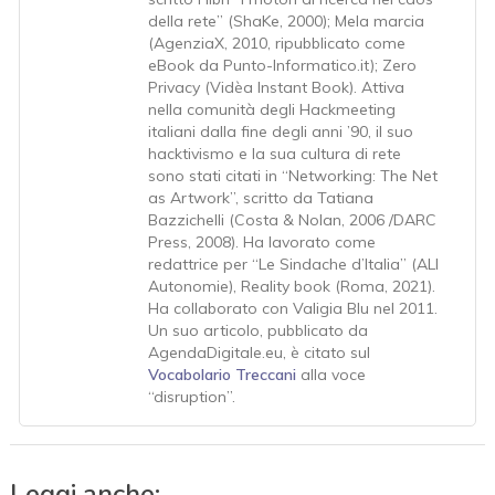
della rete” (ShaKe, 2000); Mela marcia
(AgenziaX, 2010, ripubblicato come
eBook da Punto-Informatico.it); Zero
Privacy (Vidèa Instant Book). Attiva
nella comunità degli Hackmeeting
italiani dalla fine degli anni ’90, il suo
hacktivismo e la sua cultura di rete
sono stati citati in “Networking: The Net
as Artwork”, scritto da Tatiana
Bazzichelli (Costa & Nolan, 2006 /DARC
Press, 2008). Ha lavorato come
redattrice per “Le Sindache d’Italia” (ALI
Autonomie), Reality book (Roma, 2021).
Ha collaborato con Valigia Blu nel 2011.
Un suo articolo, pubblicato da
AgendaDigitale.eu, è citato sul
Vocabolario Treccani
alla voce
“disruption”.
Leggi anche: