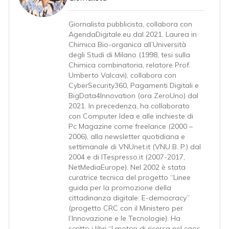
Giornalista pubblicista, collabora con
AgendaDigitale.eu dal 2021. Laurea in
Chimica Bio-organica all’Università
degli Studi di Milano (1998, tesi sulla
Chimica combinatoria, relatore Prof.
Umberto Valcavi), collabora con
CyberSecurity360, Pagamenti Digitali e
BigData4Innovation (ora ZeroUno) dal
2021. In precedenza, ha collaborato
con Computer Idea e alle inchieste di
Pc Magazine come freelance (2000 –
2006), alla newsletter quotidiana e
settimanale di VNUnet.it (VNU B. P.) dal
2004 e di ITespresso.it (2007-2017,
NetMediaEurope). Nel 2002 è stata
curatrice tecnica del progetto “Linee
guida per la promozione della
cittadinanza digitale: E-democracy”
(progetto CRC con il Ministero per
l’Innovazione e le Tecnologie). Ha
scritto i libri “I motori di ricerca nel caos