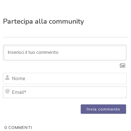
Partecipa alla community
N
Em
0
COMMENTI