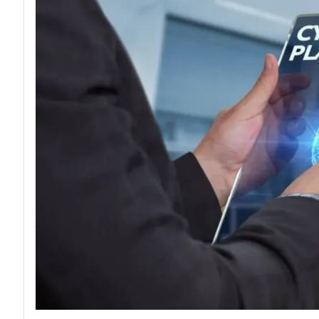
acy
Attacchi hacker