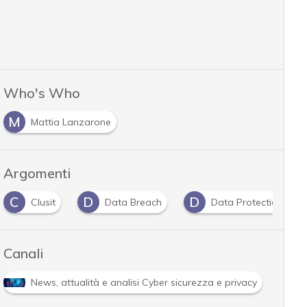
Who's Who
M
Mattia Lanzarone
Argomenti
C
D
D
Clusit
Data Breach
Data Protection
Canali
R
News, attualità e analisi Cyber sicurezza e privacy