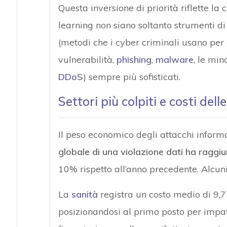
Questa inversione di priorità riflette l
learning non siano soltanto strumenti d
(metodi che i cyber criminali usano per 
vulnerabilità,
phishing
,
malware
, le min
DDoS
) sempre più sofisticati.
Settori più colpiti e costi dell
Il peso economico degli attacchi informat
globale di una violazione dati ha raggiunt
10% rispetto all’anno precedente. Alcuni
La
sanità
registra un costo medio di 9,77
posizionandosi al primo posto per impa