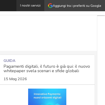
ati e strategie: verso i trend di cyber security per il 20
I nostri servizi
Aggiungi tra i preferiti su Google
GUIDA
Pagamenti digitali, il futuro è già qui: il nuovo
whitepaper svela scenari e sfide globali
15 Mag 2026