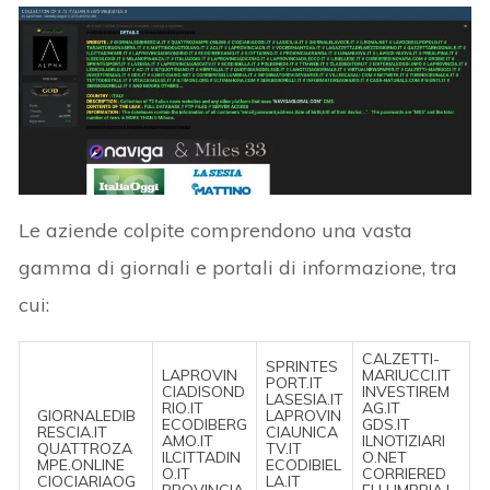
Le aziende colpite comprendono una vasta
gamma di giornali e portali di informazione, tra
cui:
CALZETTI-
SPRINTES
LAPROVIN
MARIUCCI.IT
PORT.IT
CIADISOND
INVESTIREM
LASESIA.IT
RIO.IT
AG.IT
GIORNALEDIB
LAPROVIN
ECODIBERG
GDS.IT
RESCIA.IT
CIAUNICA
AMO.IT
ILNOTIZIARI
QUATTROZA
TV.IT
ILCITTADIN
O.NET
MPE.ONLINE
ECODIBIEL
O.IT
CORRIERED
CIOCIARIAOG
LA.IT
PROVINCIA
ELLUMBRIA.I