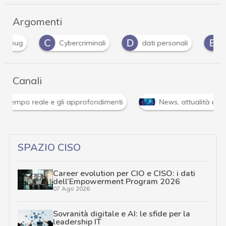
Argomenti
C
D
E
Cybercriminali
dati personali
editorial
Canali
Attacchi hacker e Malware: le ultime news in tempo reale 
SPAZIO CISO
Career evolution per CIO e CISO: i dati
dell’Empowerment Program 2026
07 Ago 2026
Sovranità digitale e AI: le sfide per la
leadership IT