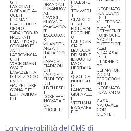
GI.IT
POLESINE
GRANDA.IT
T
LASICILIA.IT
24.IT
LUNANUOV
INFORMATO
GIORNALELAV
TTMWEB.I
A.IT
REVIGEVAN
OCE.IT
T
LAVOCE-
ESE.IT
ILROMA.NET
CLASSEDI
NUOVA.IT
VILLEECASA
LAVOCEDELP
TORI.IT
PREALPINA.
LI.COM
OPOLO.IT
EDITORIAL
IT
NETWEEK.IT
TARANTOBUO
EOGGI.INF
ILSECOLOXI
TORINOCRO
NASERA.IT
O
X.IT
NACA.IT
ILMATTINOQU
LAPROVIN
MILANOFIN
TUTTODIGIT
OTIDIANO.IT
CIA.IT
ANZA.IT
ALE.IT
ACI.IT
LEDICOLA
ITALIAOGGI.
VITACASAL
LAPROVINCIA
DELSUD.IT
IT
ESE.IT
CR.IT
ILTQUOTID
LAPROVIN
ILTIMONE.O
VOCEDIMANT
IANO.IT
CIADICOM
RG
OVA.IT
HBRITALIA
O.IT
ULTIMAHOR
LAGAZZETTA
.IT
LAPROVIN
A.COM
DELMEZZOGIO
QUOTIDIA
CIADILECC
SERGIOBON
RNO.IT
NODELSU
O.IT
ELLI.IT
GAZZETTARE
D.IT
ILBIELLESE.I
INFORMATO
GIONALE.IT
LANOTIZIA
T
REAGRARIO.
ILCITTADINOM
GIORNALE.
CORRIERED
IT
B.IT
IT
INOVARA.C
CASA-
VIRTUALN
OM
NATURALE.
EWSPAPE
OROBIE.IT
COM
R.IT
GIUNTI.IT
La vulnerabilità del CMS di