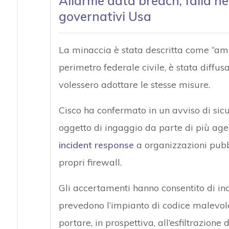
Allarme data breach, falla nei
governativi Usa
La minaccia è stata descritta come “ampia
perimetro federale civile, è stata diffu
volessero adottare le stesse misure.
Cisco ha confermato in un avviso di sic
oggetto di ingaggio da parte di più agen
incident response
a organizzazioni pubbl
propri firewall.
Gli accertamenti hanno consentito di in
prevedono l’impianto di codice malevol
portare, in prospettiva, all’esfiltrazione d