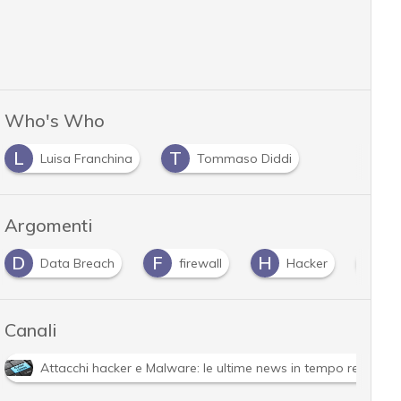
Who's Who
L
T
Luisa Franchina
Tommaso Diddi
Argomenti
F
H
I
R
firewall
Hacker
infrastrutture
Canali
Attacchi hacker e Malware: le ultime news in tempo reale e g