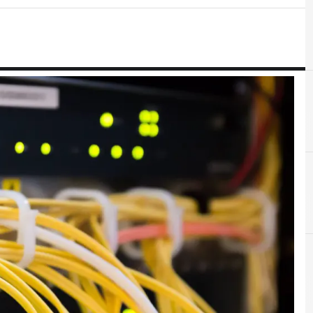
C
D
cyber spionaggio
Data Breach