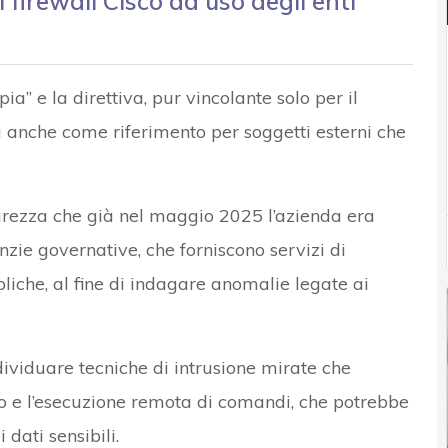
 firewall Cisco ad uso degli enti
” e la direttiva, pur vincolante solo per il
sa anche come riferimento per soggetti esterni che
urezza che già nel maggio 2025 l’azienda era
zie governative, che forniscono servizi di
iche, al fine di indagare anomalie legate ai
dividuare tecniche di intrusione mirate che
o e l’esecuzione remota di comandi, che potrebbe
i dati sensibili.