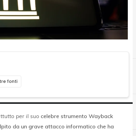
re fonti
ttutto per il suo
celebre strumento Wayback
D
D
Data Breach
lpito da un grave attacco informatico che ha