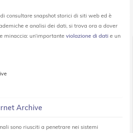
di consultare snapshot storici di siti web ed è
Attacchi hacker e Malware: le ultime news in tempo reale e gli a
demiche e analisi dei dati, si trova ora a dover
ce minaccia: un’importante
violazione di dati
e un
ive
ernet Archive
ali sono riusciti a penetrare nei sistemi