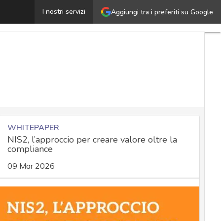
ata breach e attacco DDoS a Internet Archive: cosa fare 
I nostri servizi
Aggiungi tra i preferiti su Google
WHITEPAPER
NIS2, l’approccio per creare valore oltre la
compliance
09 Mar 2026