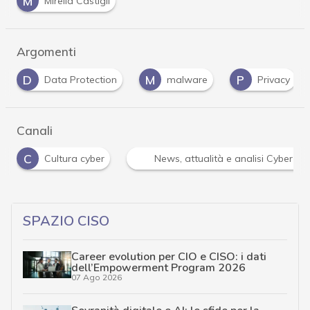
M
Mirella Castigli
Argomenti
M
P
R
malware
Privacy
Risk Management
Canali
r
News, attualità e analisi Cyber sicurezza e privacy
SPAZIO CISO
Career evolution per CIO e CISO: i dati
dell’Empowerment Program 2026
07 Ago 2026