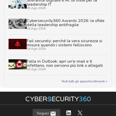
Sovranità digitale e AI: le sfide per la
leadership IT
05 Ago 2026
Cybersecurity360 Awards 2026: le sfide
della leadership antifragile
04 Ago 2026
Fail securely: perché la vera sicurezza si
misura quando i sistemi falliscono
04 Ago 2026
Falla in Outlook: apri un’e-mail e ti
infettano, non servono più link o allegati
03 Ago 2026
Vedi tutti gli approfondimenti >
Seguici