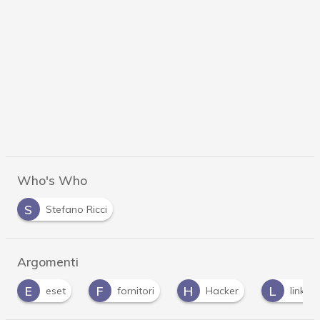
Who's Who
S
Stefano Ricci
Argomenti
F
H
L
M
fornitori
Hacker
linkedin
ma