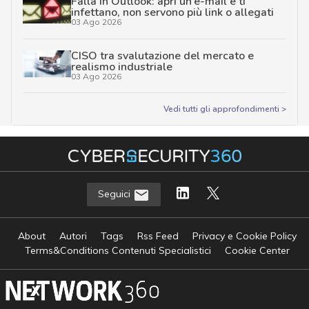
Falla in Outlook: apri un’e-mail e ti
infettano, non servono più link o allegati
03 Ago 2026
CISO tra svalutazione del mercato e
realismo industriale
03 Ago 2026
Vedi tutti gli approfondimenti >
Seguici
About
Autori
Tags
Rss Feed
Privacy e Cookie Policy
Terms&Conditions Contenuti Specialistici
Cookie Center