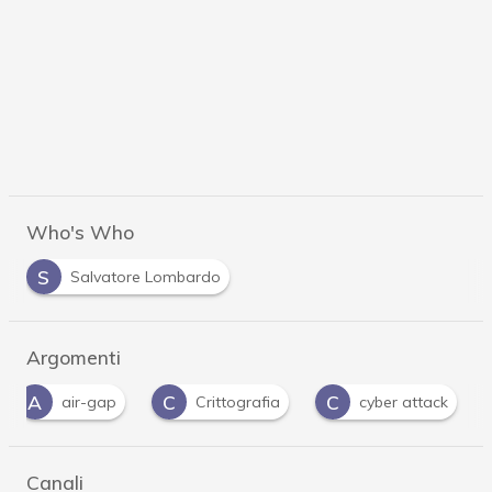
Who's Who
S
Salvatore Lombardo
Argomenti
A
C
C
air-gap
Crittografia
cyber attack
Canali