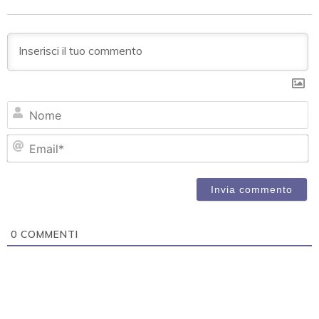
N
Em
0
COMMENTI