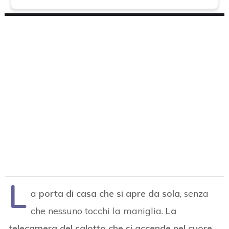
L
a
porta di casa che si apre da sola
, senza
che nessuno tocchi la maniglia.
La
telecamera del salotto che si accende nel cuore