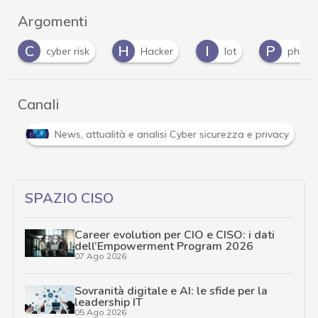
Argomenti
H
I
P
S
Hacker
Iot
phishing
securi
Canali
Attacchi hacker e Malware: le ultime news in tempo reale 
SPAZIO CISO
Career evolution per CIO e CISO: i dati
dell’Empowerment Program 2026
07 Ago 2026
Sovranità digitale e AI: le sfide per la
leadership IT
05 Ago 2026