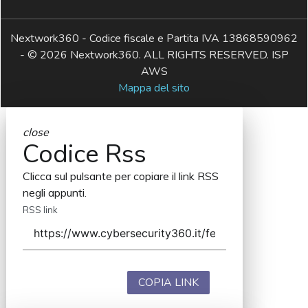
Nextwork360 - Codice fiscale e Partita IVA 13868590962
- © 2026 Nextwork360. ALL RIGHTS RESERVED. ISP
AWS
Mappa del sito
close
Codice Rss
Clicca sul pulsante per copiare il link RSS
negli appunti.
RSS link
COPIA LINK