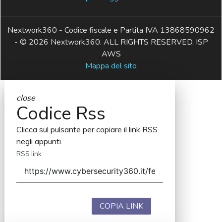
Nextwork360 - Codice fiscale e Partita IVA 13868590962
- © 2026 Nextwork360. ALL RIGHTS RESERVED. ISP
AWS
Mappa del sito
close
Codice Rss
Clicca sul pulsante per copiare il link RSS
negli appunti.
RSS link
COPIA LINK