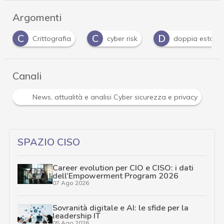
Argomenti
C
D
I
cyber risk
doppia estorsione
Iot
Canali
R
tà e analisi Cyber sicurezza e privacy
Ransomware
SPAZIO CISO
Career evolution per CIO e CISO: i dati
dell’Empowerment Program 2026
07 Ago 2026
Sovranità digitale e AI: le sfide per la
leadership IT
05 Ago 2026