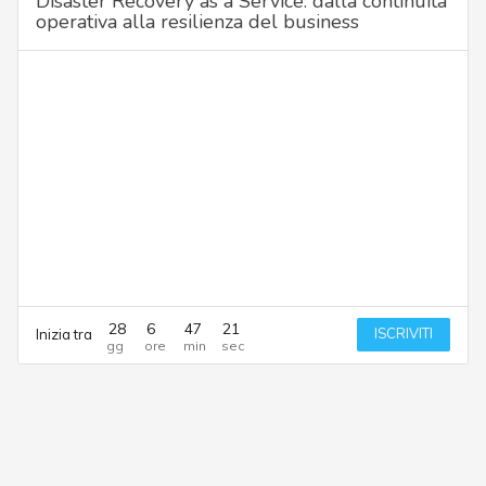
Disaster Recovery as a Service: dalla continuità
operativa alla resilienza del business
28
6
47
21
ISCRIVITI
Inizia tra