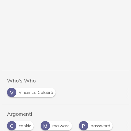
Who's Who
V
Vincenzo Calabrò
Argomenti
C
M
P
cookie
malware
password