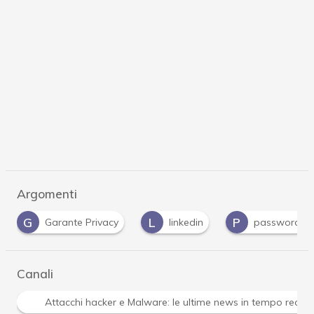
Argomenti
L
P
P
P
linkedin
password
phishing
Canali
Attacchi hacker e Malware: le ultime news in tempo reale 