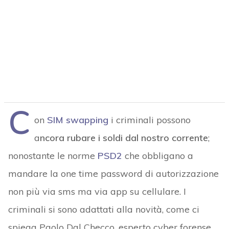
C
on
SIM swapping
i criminali possono
a
ncora rubare i soldi dal nostro corrente
;
nonostante le norme
PSD2
che obbligano a
mandare la one time password di autorizzazione
non più via sms ma via app su cellulare. I
criminali si sono adattati alla novità, come ci
spiega Paolo Dal Checco, esperto cyber forense,