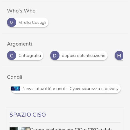
Who's Who
M
Mirella Castigli
Argomenti
D
H
I
doppia autenticazione
Hacker
iOS
Canali
Attacchi hacker e Malware: le ultime news in tempo reale 
SPAZIO CISO
Career evolution per CIO e CISO: i dati