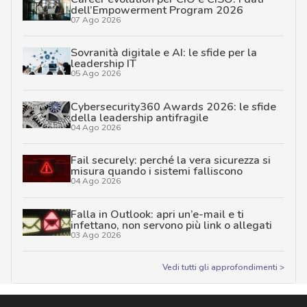
dell’Empowerment Program 2026
07 Ago 2026
Sovranità digitale e AI: le sfide per la
leadership IT
05 Ago 2026
Cybersecurity360 Awards 2026: le sfide
della leadership antifragile
04 Ago 2026
Fail securely: perché la vera sicurezza si
misura quando i sistemi falliscono
04 Ago 2026
Falla in Outlook: apri un’e-mail e ti
infettano, non servono più link o allegati
03 Ago 2026
Vedi tutti gli approfondimenti >