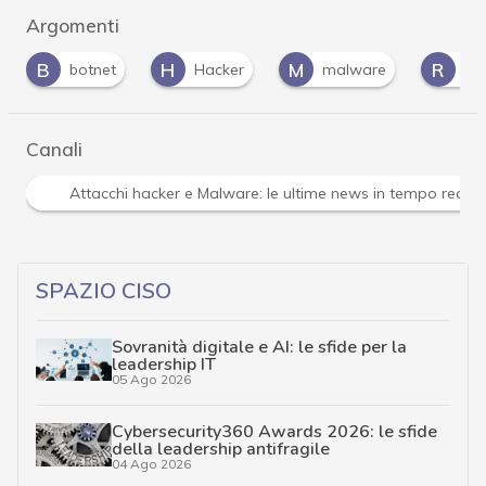
Argomenti
H
M
R
T
Hacker
malware
rootkit
tro
Canali
Attacchi hacker e Malware: le ultime news in tempo reale 
SPAZIO CISO
Sovranità digitale e AI: le sfide per la
leadership IT
05 Ago 2026
Cybersecurity360 Awards 2026: le sfide
della leadership antifragile
04 Ago 2026