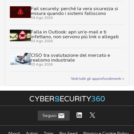
Fail securely: perché la vera sicurezza si
misura quando i sistemi falliscono
04 Ago 2026
Falla in Outlook: apri un’e-mail e ti
infettano, non servono più link o allegati
03 Ago 2026
CISO tra svalutazione del mercato e
realismo industriale
03 Ago 2026
Vedi tutti gli approfondimenti >
Seguici
About
Autori
Tags
Rss Feed
Privacy e Cookie Policy