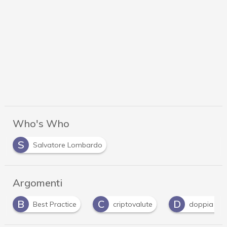
Who's Who
S
Salvatore Lombardo
Argomenti
C
D
F
criptovalute
doppia autenticazione
f
…