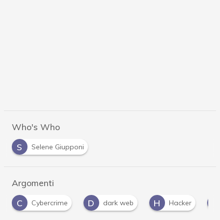
Who's Who
S
Selene Giupponi
Argomenti
C
D
H
P
Cybercrime
dark web
Hacker