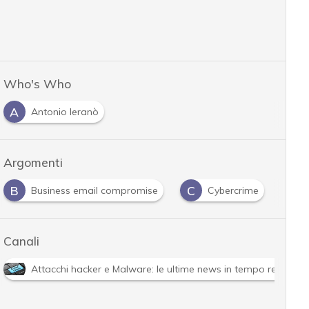
Who's Who
A
Antonio Ieranò
Argomenti
B
C
F
Business email compromise
Cybercrime
Canali
Attacchi hacker e Malware: le ultime news in tempo reale e g