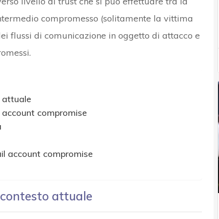
so livello di trust che si può effettuare tra la
e intermedio compromesso (solitamente la vittima
dei flussi di comunicazione in oggetto di attacco e
romessi.
 attuale
il account compromise
a
ail account compromise
 contesto attuale