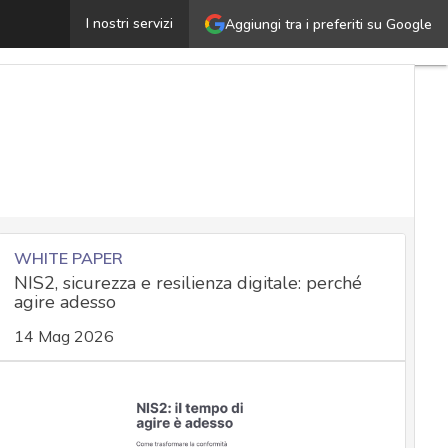
Attacco Email account compromise (EAC): cos’è, come fun
I nostri servizi
Aggiungi tra i preferiti su Google
WHITE PAPER
NIS2, sicurezza e resilienza digitale: perché
agire adesso
14 Mag 2026