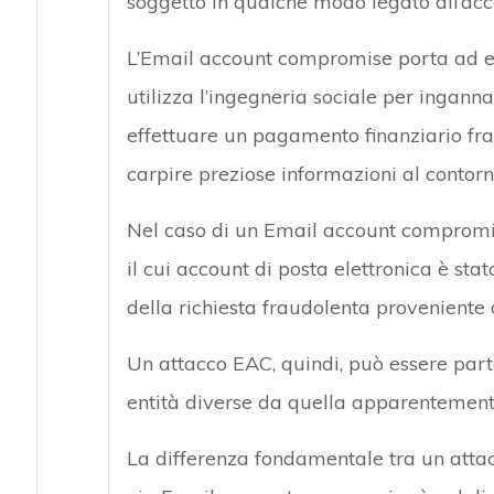
soggetto in qualche modo legato all’a
L’Email account compromise porta ad ese
utilizza l’ingegneria sociale per inganna
effettuare un pagamento finanziario fra
carpire preziose informazioni al contorno
Nel caso di un Email account compromis
il cui account di posta elettronica è st
della richiesta fraudolenta proveniente
Un attacco EAC, quindi, può essere part
entità diverse da quella apparentement
La differenza fondamentale tra un atta