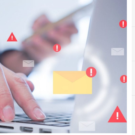
B
BEC