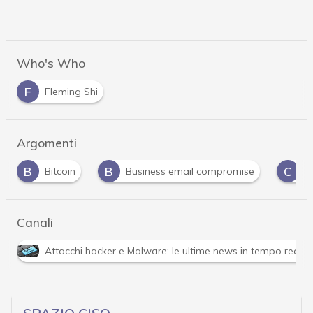
Who's Who
F
Fleming Shi
Argomenti
B
B
C
Bitcoin
Business email compromise
C
Canali
Attacchi hacker e Malware: le ultime news in tempo reale 