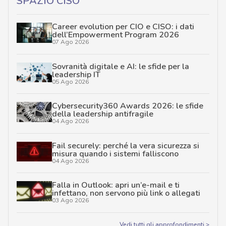
SPAZIO CISO
Career evolution per CIO e CISO: i dati
dell’Empowerment Program 2026
07 Ago 2026
Sovranità digitale e AI: le sfide per la
leadership IT
05 Ago 2026
Cybersecurity360 Awards 2026: le sfide
della leadership antifragile
04 Ago 2026
Fail securely: perché la vera sicurezza si
misura quando i sistemi falliscono
04 Ago 2026
Falla in Outlook: apri un’e-mail e ti
infettano, non servono più link o allegati
03 Ago 2026
Vedi tutti gli approfondimenti >