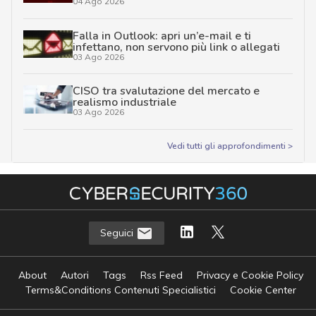
04 Ago 2026
Falla in Outlook: apri un’e-mail e ti
infettano, non servono più link o allegati
03 Ago 2026
CISO tra svalutazione del mercato e
realismo industriale
03 Ago 2026
Vedi tutti gli approfondimenti >
Seguici
About
Autori
Tags
Rss Feed
Privacy e Cookie Policy
Terms&Conditions Contenuti Specialistici
Cookie Center