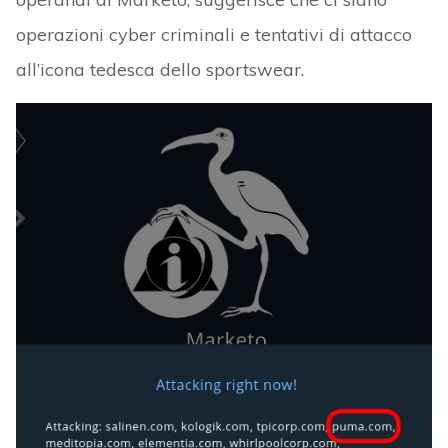
operazioni cyber criminali e tentativi di attacco
all’icona tedesca dello sportswear.