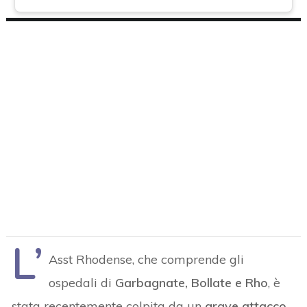
L’
Asst Rhodense, che comprende gli
ospedali di
Garbagnate, Bollate e Rho
, è
stata recentemente colpita da un
grave attacco