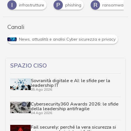
I
P
R
infrastrutture
phishing
ransomware
Canali
R
tà e analisi Cyber sicurezza e privacy
Ransomware
SPAZIO CISO
Sovranità digitale e AI: le sfide per la
leadership IT
05 Ago 2026
Cybersecurity360 Awards 2026: le sfide
della leadership antifragile
04 Ago 2026
Fail securely: perché la vera sicurezza si