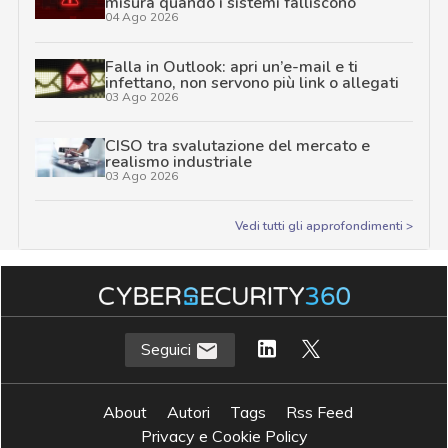
misura quando i sistemi falliscono
04 Ago 2026
Falla in Outlook: apri un’e-mail e ti
infettano, non servono più link o allegati
03 Ago 2026
CISO tra svalutazione del mercato e
realismo industriale
03 Ago 2026
Vedi tutti gli approfondimenti >
Seguici
About
Autori
Tags
Rss Feed
Privacy e Cookie Policy