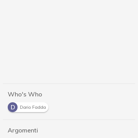
Who's Who
D
Dario Fadda
Argomenti