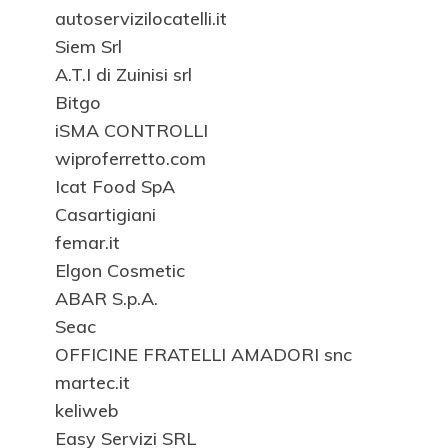
autoservizilocatelli.it
Siem Srl
A.T.I di Zuinisi srl
Bitgo
iSMA CONTROLLI
wiproferretto.com
Icat Food SpA
Casartigiani
femar.it
Elgon Cosmetic
ABAR S.p.A.
Seac
OFFICINE FRATELLI AMADORI snc
martec.it
keliweb
Easy Servizi SRL