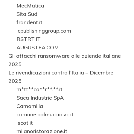
MecMatica
Sita Sud
frandent.it
lcpublishinggroup.com
RSTRT.IT
AUGUSTEA.COM
Gli attacchi ransomware alle aziende italiane
2025
Le rivendicazioni contro l’Italia – Dicembre
2025
m*tt**ca**r**.**.it
Saca Industrie SpA
Camomilla
comune.balmuccia.vc.it
iscot.it
milanoristorazione.it