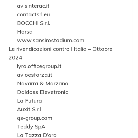
avisinterac.it
contactsrl.eu
BOCCHI S.r.l.
Horsa
www.sansirostadium.com
Le rivendicazioni contro l’Italia – Ottobre
2024
lyra.officegroup.it
avioesforza.it
Navarra & Marzano
Daldoss Elevetronic
La Futura
Auxit S.r.l
qs-group.com
Teddy SpA
La Tazza D’oro