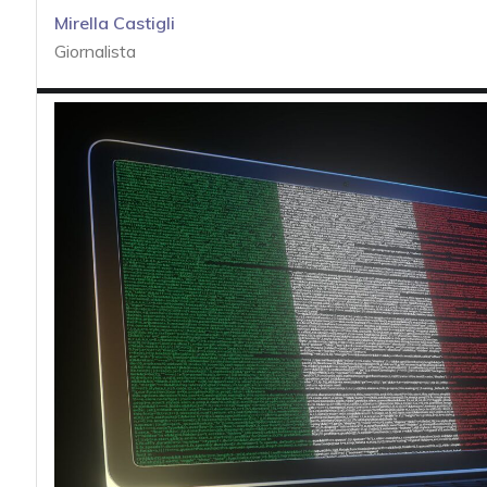
acy
Mirella Castigli
Giornalista
Attacchi hacke