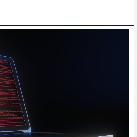
C
Clusit
r e Malware: le ultime news in tempo reale e gli approfondimenti