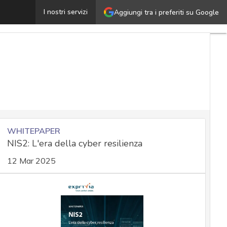
Attacchi DoS e DDoS: modalità di difesa e contromisure
I nostri servizi
Aggiungi tra i preferiti su Google
U
a
C
a
WHITEPAPER
NIS2: L'era della cyber resilienza
S
a
12 Mar 2025
C
c
a
e