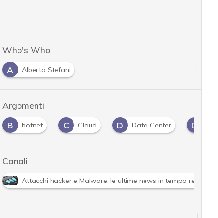
Who's Who
A
Alberto Stefani
Argomenti
B
C
D
D
botnet
Cloud
Data Center
DD
Canali
Attacchi hacker e Malware: le ultime news in tempo reale e g