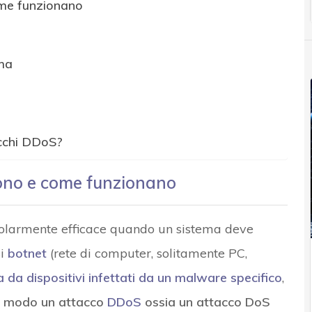
me funzionano
ema
tacchi DDoS?
ono e come funzionano
icolarmente efficace quando un sistema deve
si
botnet
(rete di computer, solitamente PC,
da dispositivi infettati da un malware specifico
,
o modo un attacco
DDoS
ossia un attacco DoS