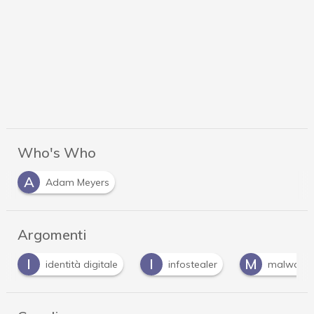
Who's Who
A
Adam Meyers
Argomenti
I
M
P
infostealer
malware
password