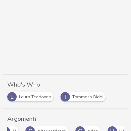
Who's Who
L
T
Laura Teodonno
Tommaso Diddi
Argomenti
C
G
H
I
cyber resilience
guida
Hacker