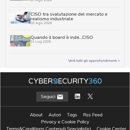
CISO tra svalutazione del mercato e
realismo industriale
03 Ago 2026
Quando il board è inde…CISO
31 Lug 2026
Vedi tutti gli approfondimenti >
Seguici
About
Autori
Tags
Rss Feed
Privacy e Cookie Policy
Terms&Conditions Contenuti Specialistici
Cookie Center