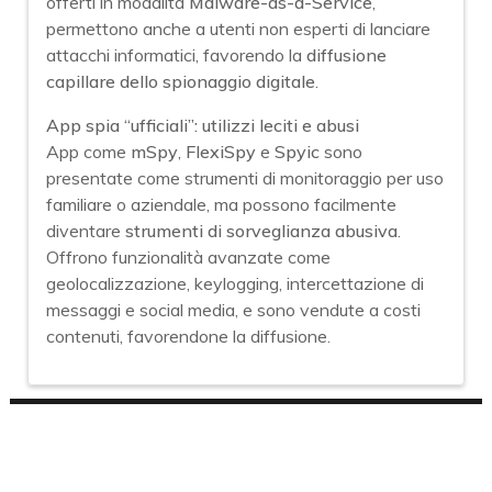
offerti in modalità
Malware-as-a-Service
,
permettono anche a utenti non esperti di lanciare
attacchi informatici, favorendo la
diffusione
capillare dello spionaggio digitale
.
App spia “ufficiali”: utilizzi leciti e abusi
App come
mSpy
,
FlexiSpy
e
Spyic
sono
presentate come strumenti di monitoraggio per uso
familiare o aziendale, ma possono facilmente
diventare
strumenti di sorveglianza abusiva
.
Offrono funzionalità avanzate come
geolocalizzazione, keylogging, intercettazione di
messaggi e social media, e sono vendute a costi
contenuti, favorendone la diffusione.