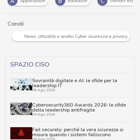
B
C
C
backdoor
contact tracing
Cybercrime
…
Canali
Attacchi hacker e Malware: le ultime news in tempo reale 
…
SPAZIO CISO
Sovranità digitale e AI: le sfide per la
leadership IT
05 Ago 2026
Cybersecurity360 Awards 2026: le sfide
della leadership antifragile
04 Ago 2026
Fail securely: perché la vera sicurezza si
misura quando i sistemi falliscono
04 Ago 2026