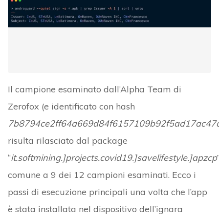
Il campione esaminato dall’Alpha Team di
Zerofox (e identificato con hash
7b8794ce2ff64a669d84f6157109b92f5ad17ac47
risulta rilasciato dal package
“
it.softmining.]projects.covid19.]savelifestyle.]apzcp
comune a 9 dei 12 campioni esaminati. Ecco i
passi di esecuzione principali una volta che l’app
è stata installata nel dispositivo dell’ignara