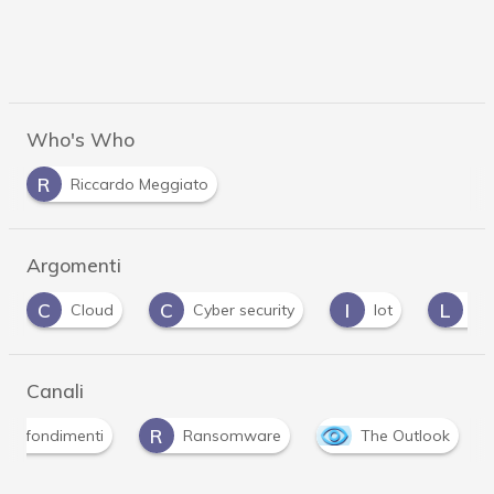
Who's Who
R
Riccardo Meggiato
Argomenti
C
I
L
M
Cyber security
Iot
linux
mal
Canali
R
approfondimenti
Ransomware
The Outlook