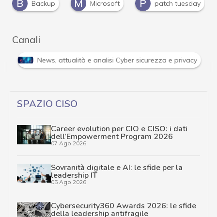
M
P
V
Microsoft
patch tuesday
vulnerabilità
Canali
Attacchi hacker e Malware: le ultime news in tempo reale 
SPAZIO CISO
Career evolution per CIO e CISO: i dati
dell’Empowerment Program 2026
07 Ago 2026
Sovranità digitale e AI: le sfide per la
leadership IT
05 Ago 2026
Cybersecurity360 Awards 2026: le sfide
della leadership antifragile