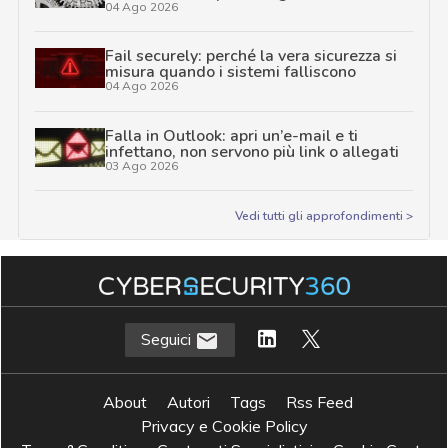
04 Ago 2026
Fail securely: perché la vera sicurezza si
misura quando i sistemi falliscono
04 Ago 2026
Falla in Outlook: apri un’e-mail e ti
infettano, non servono più link o allegati
03 Ago 2026
Vedi tutti gli approfondimenti >
Seguici
About
Autori
Tags
Rss Feed
Privacy e Cookie Policy