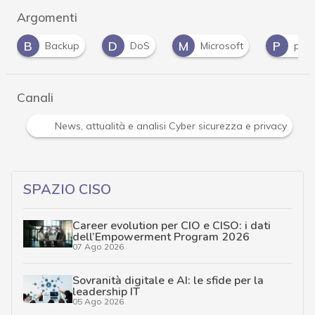
Argomenti
D
M
P
V
DoS
Microsoft
patch tuesday
Canali
Attacchi hacker e Malware: le ultime news in tempo reale 
SPAZIO CISO
Career evolution per CIO e CISO: i dati
dell’Empowerment Program 2026
07 Ago 2026
Sovranità digitale e AI: le sfide per la
leadership IT
05 Ago 2026