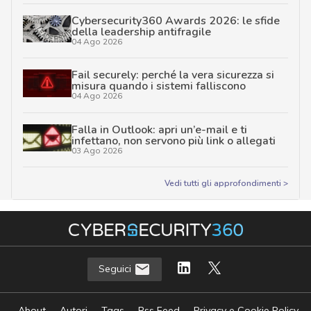
Cybersecurity360 Awards 2026: le sfide
della leadership antifragile
04 Ago 2026
Fail securely: perché la vera sicurezza si
misura quando i sistemi falliscono
04 Ago 2026
Falla in Outlook: apri un’e-mail e ti
infettano, non servono più link o allegati
03 Ago 2026
Vedi tutti gli approfondimenti >
Seguici
About
Autori
Tags
Rss Feed
Privacy e Cookie Policy