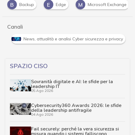
E
M
P
Edge
Microsoft Exchange
Proxylogon
Canali
Attacchi hacker e Malware: le ultime news in tempo reale 
SPAZIO CISO
Sovranità digitale e AI: le sfide per la
leadership IT
05 Ago 2026
Cybersecurity360 Awards 2026: le sfide
della leadership antifragile
04 Ago 2026
Fail securely: perché la vera sicurezza si
misura quando i sistemi falliscono